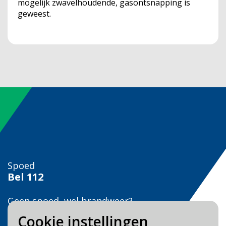
mogelijk zwavelhoudende, gasontsnapping is
geweest.
Spoed
Bel
112
Geen spoed, wel brandweer?
Bel
0900 0904
Cookie instellingen