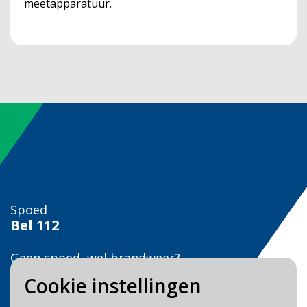
meetapparatuur.
Spoed
Bel
112
Geen spoed, wel brandweer?
Bel
0900 0904
Cookie instellingen
Veilig Leven?