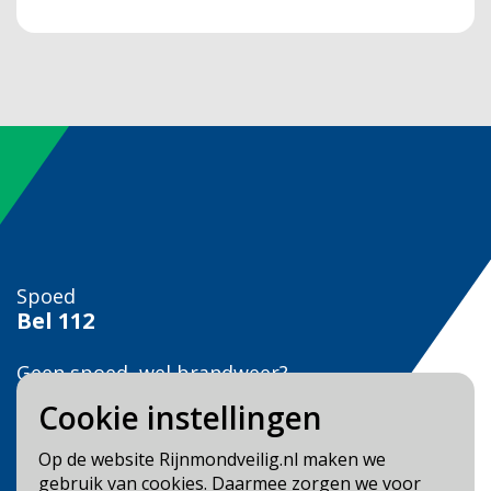
Spoed
Bel
112
Geen spoed, wel brandweer?
Bel
0900 0904
Cookie instellingen
Veilig Leven?
Op de website Rijnmondveilig.nl maken we
Bel 0900-8387
gebruik van cookies. Daarmee zorgen we voor