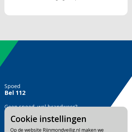
Spoed
Bel
112
Geen spoed, wel brandweer?
Bel
0900 0904
Cookie instellingen
Veilig Leven?
Op de website Rijnmondveilig.nl maken we