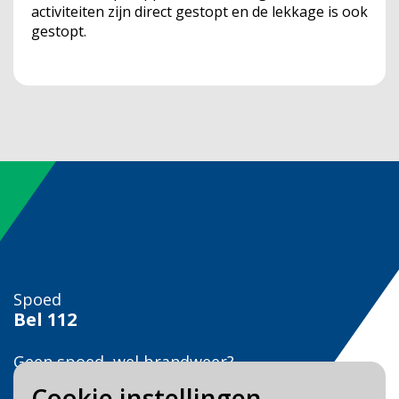
activiteiten zijn direct gestopt en de lekkage is ook
gestopt.
Spoed
Bel
112
Geen spoed, wel brandweer?
Bel
0900 0904
Cookie instellingen