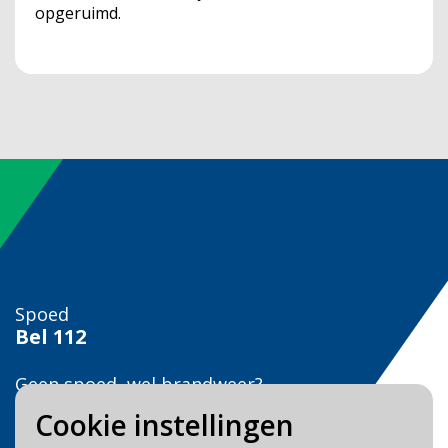
opgeruimd.
Spoed
Bel
112
Geen spoed, wel brandweer?
Bel
0900 0904
Cookie instellingen