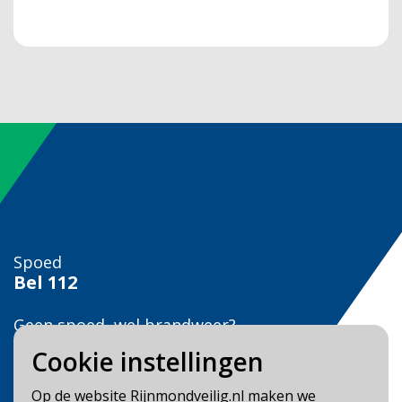
Spoed
Bel
112
Geen spoed, wel brandweer?
Bel
0900 0904
Cookie instellingen
Veilig Leven?
Op de website Rijnmondveilig.nl maken we