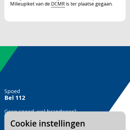
Milieupiket van de
DCMR
is ter plaatse gegaan.
Spoed
Bel
112
Geen spoed, wel brandweer?
Bel
0900 0904
Cookie instellingen