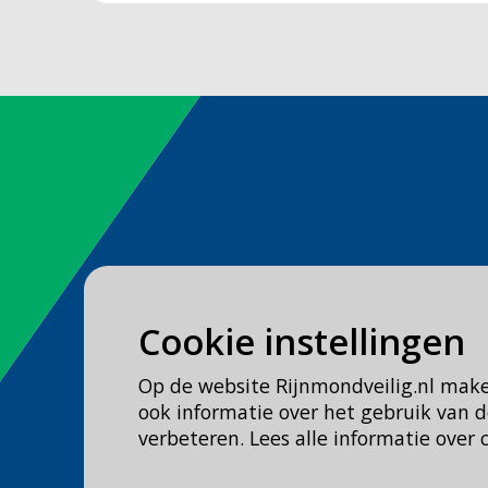
Spoed
Cookie instellingen
Bel
112
Op de website Rijnmondveilig.nl mak
Geen spoed, wel brandweer?
ook informatie over het gebruik van
Bel
0900 0904
verbeteren. Lees alle informatie over 
Veilig Leven?