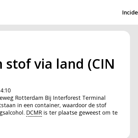
Incid
Overzicht incidente
Hulpdiensten nodig
 stof via land (CIN
CIN-meldingen
4:10
seweg Rotterdam Bij Interforest Terminal
staan in een container, waardoor de stof
ngsalcohol.
DCMR
is ter plaatse geweest om te