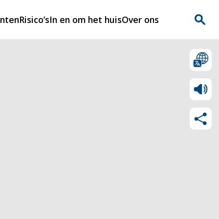
enten
Risico’s
In en om het huis
Over ons
n
Over Rijnmondveilig
?
Nieuws
Veilig Leven
Contact