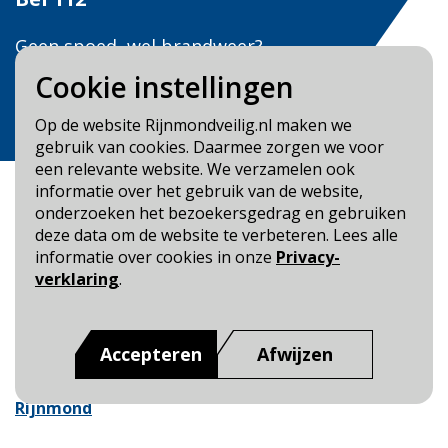
Geen spoed, wel brandweer?
Bel
0900 0904
Cookie instellingen
Veilig Leven?
Op de website Rijnmondveilig.nl maken we
Bel 0900-8387
gebruik van cookies. Daarmee zorgen we voor
een relevante website. We verzamelen ook
informatie over het gebruik van de website,
onderzoeken het bezoekersgedrag en gebruiken
deze data om de website te verbeteren. Lees alle
informatie over cookies in onze
Privacy-
Blijf op de hoogte
verklaring
.
Cookie- en Privacybeleid
Toegankelijkheid
Accepteren
Afwijzen
Dit is een website van
:
Veiligheidsregio Rotterdam-
Rijnmond