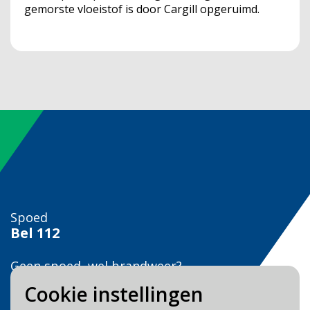
gemorste vloeistof is door Cargill opgeruimd.
Spoed
Bel
112
Geen spoed, wel brandweer?
Bel
0900 0904
Cookie instellingen