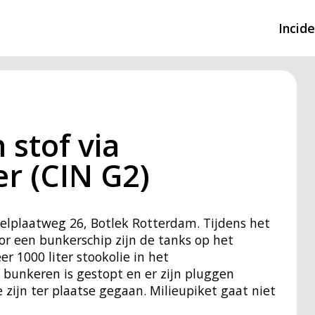
Incid
Overzicht incidente
Hulpdiensten nodig
 stof via
CIN-meldingen
r (CIN G2)
Welplaatweg 26, Botlek Rotterdam. Tijdens het
r een bunkerschip zijn de tanks op het
r 1000 liter stookolie in het
bunkeren is gestopt en er zijn pluggen
e zijn ter plaatse gegaan. Milieupiket gaat niet