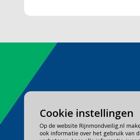
Spoed
Cookie instellingen
Bel
112
Op de website Rijnmondveilig.nl mak
Geen spoed, wel brandweer?
ook informatie over het gebruik van
Bel
0900 0904