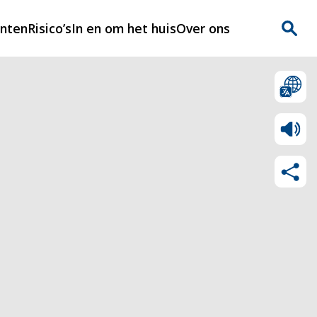
enten
Risico’s
In en om het huis
Over ons
n
Over Rijnmondveilig
?
Nieuws
Veilig Leven
Contact