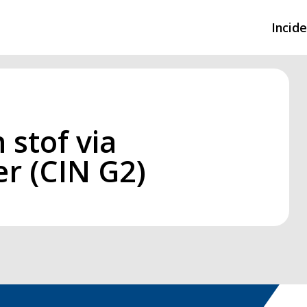
Incid
Overzicht incidente
Hulpdiensten nodig
 stof via
CIN-meldingen
r (CIN G2)