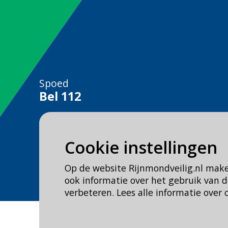
Spoed
Bel
112
Geen spoed, wel brandweer?
Bel
0900 0904
Cookie instellingen
Veilig Leven?
Op de website Rijnmondveilig.nl mak
Bel 0900-8387
ook informatie over het gebruik van
verbeteren. Lees alle informatie over 
Cookie- en Privacybeleid
Toegankelijkh