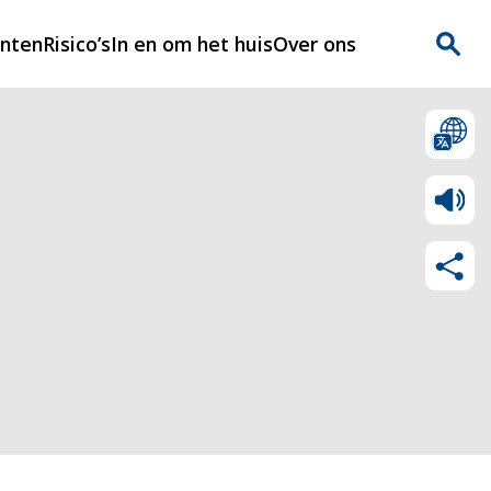
enten
Risico’s
In en om het huis
Over ons
n
Over Rijnmondveilig
?
Nieuws
Veilig Leven
Contact