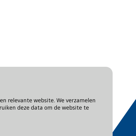
Blijf op de hoogte
een relevante website. We verzamelen
ruiken deze data om de website te
van
:
Veiligheidsregio Rotterdam-Rijnmond