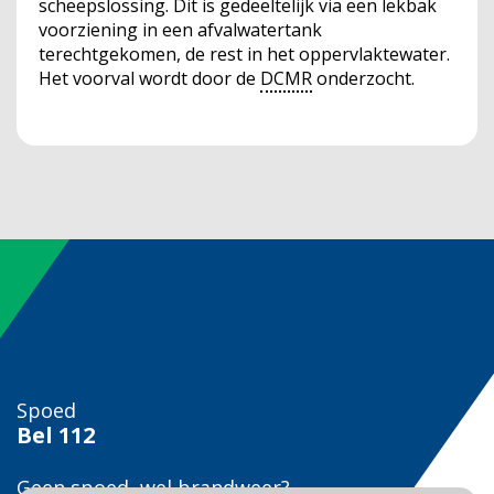
scheepslossing. Dit is gedeeltelijk via een lekbak
voorziening in een afvalwatertank
terechtgekomen, de rest in het oppervlaktewater.
Het voorval wordt door de
DCMR
onderzocht.
Spoed
Bel
112
Geen spoed, wel brandweer?