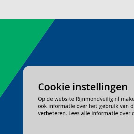
Spoed
Cookie instellingen
Bel
112
Op de website Rijnmondveilig.nl mak
Geen spoed, wel brandweer?
ook informatie over het gebruik van
Bel
0900 0904
verbeteren. Lees alle informatie over 
Veilig Leven?
Bel 0900-8387