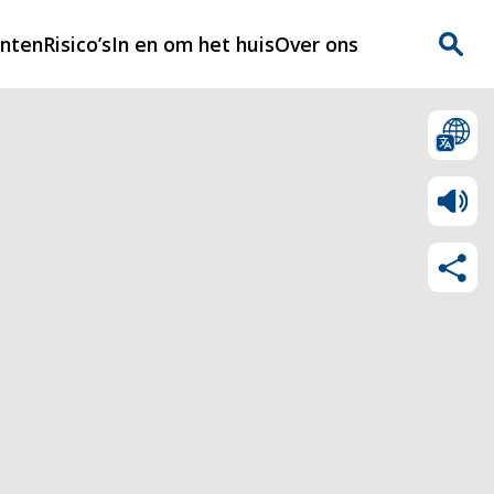
enten
Risico’s
In en om het huis
Over ons
n
Over Rijnmondveilig
?
Nieuws
Veilig Leven
Contact