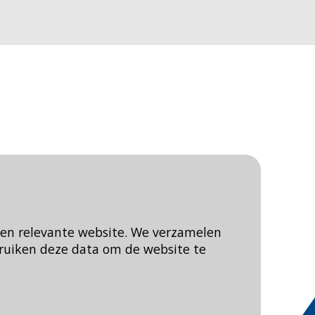
een relevante website. We verzamelen
ruiken deze data om de website te
Blijf op de hoogte