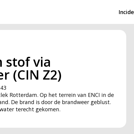
Incid
Overzicht incidente
Hulpdiensten nodig
 stof via
CIN-meldingen
r (CIN Z2)
:43
lek Rotterdam. Op het terrein van ENCI in de
rand. De brand is door de brandweer geblust.
uswater terecht gekomen.