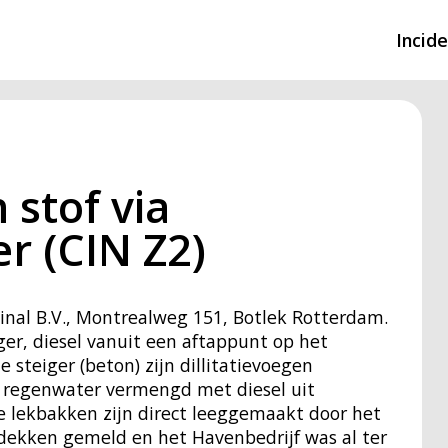
Incid
Overzicht incidente
Hulpdiensten nodig
 stof via
CIN-meldingen
r (CIN Z2)
inal B.V., Montrealweg 151, Botlek Rotterdam.
iger, diesel vanuit een aftappunt op het
steiger (beton) zijn dillitatievoegen
r regenwater vermengd met diesel uit
De lekbakken zijn direct leeggemaakt door het
tdekken gemeld en het Havenbedrijf was al ter