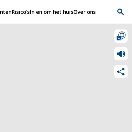
enten
Risico’s
In en om het huis
Over ons
n
Over Rijnmondveilig
?
Nieuws
Veilig Leven
Contact