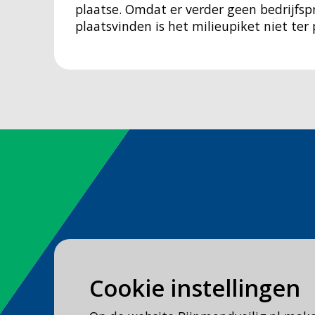
plaatse. Omdat er verder geen bedrijfsp
plaatsvinden is het milieupiket niet ter
Spoed
Cookie instellingen
Bel
112