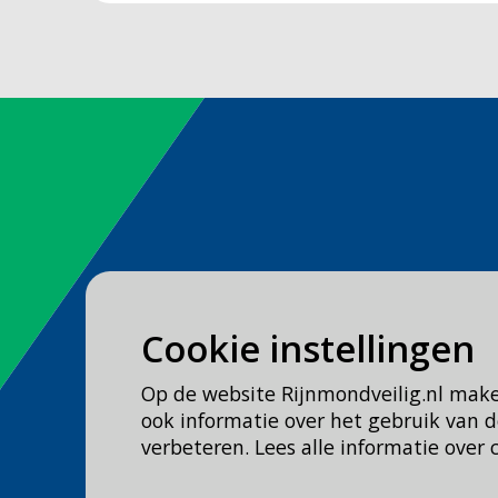
Spoed
Cookie instellingen
Bel
112
Op de website Rijnmondveilig.nl mak
Geen spoed, wel brandweer?
ook informatie over het gebruik van
Bel
0900 0904
verbeteren. Lees alle informatie over 
Veilig Leven?