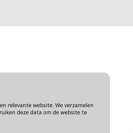
een relevante website. We verzamelen
ruiken deze data om de website te
Blijf op de hoogte