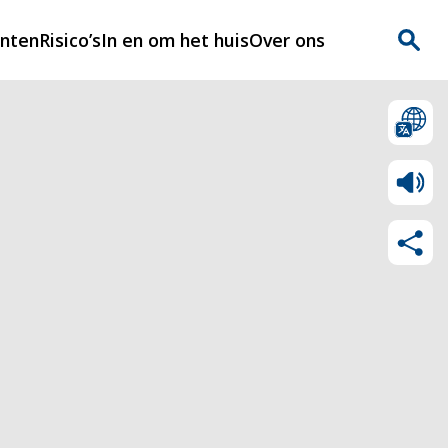
enten
Risico’s
In en om het huis
Over ons
n
Over Rijnmondveilig
?
Nieuws
Veilig Leven
Contact