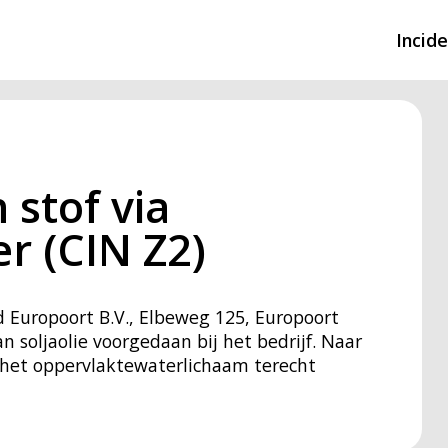
Incid
Overzicht incidente
Hulpdiensten nodig
 stof via
CIN-meldingen
r (CIN Z2)
d Europoort B.V., Elbeweg 125, Europoort
n soljaolie voorgedaan bij het bedrijf. Naar
in het oppervlaktewaterlichaam terecht