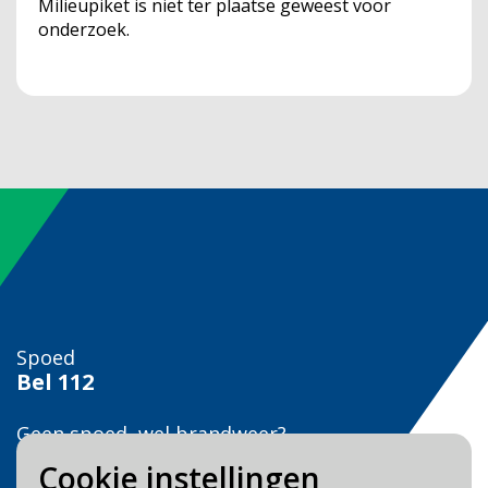
Milieupiket is niet ter plaatse geweest voor
onderzoek.
Spoed
Bel
112
Geen spoed, wel brandweer?
Bel
0900 0904
Cookie instellingen