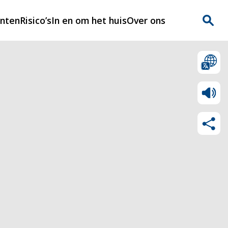
enten
Risico’s
In en om het huis
Over ons
n
Over Rijnmondveilig
?
Nieuws
Veilig Leven
Contact