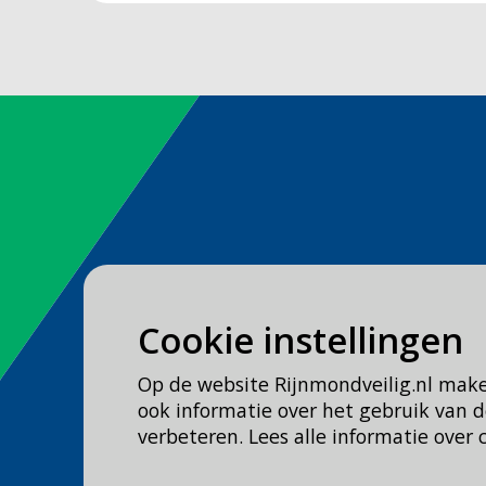
Spoed
Cookie instellingen
Bel
112
Op de website Rijnmondveilig.nl mak
Geen spoed, wel brandweer?
ook informatie over het gebruik van
Bel
0900 0904
verbeteren. Lees alle informatie over 
Veilig Leven?