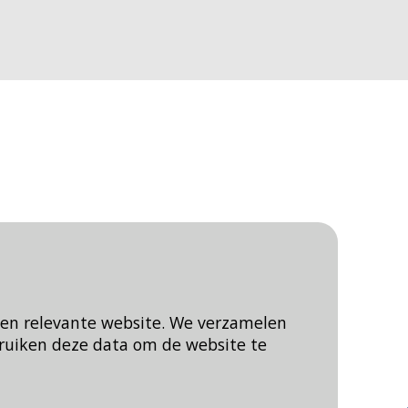
een relevante website. We verzamelen
ruiken deze data om de website te
Blijf op de hoogte