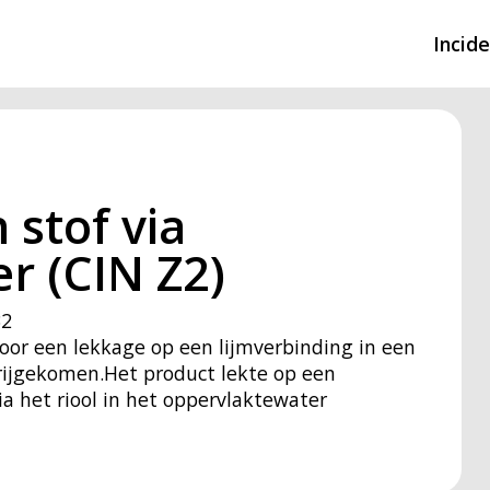
Incid
Overzicht incidente
Hulpdiensten nodig
 stof via
CIN-meldingen
r (CIN Z2)
32
or een lekkage op een lijmverbinding in een
rijgekomen.Het product lekte op een
a het riool in het oppervlaktewater