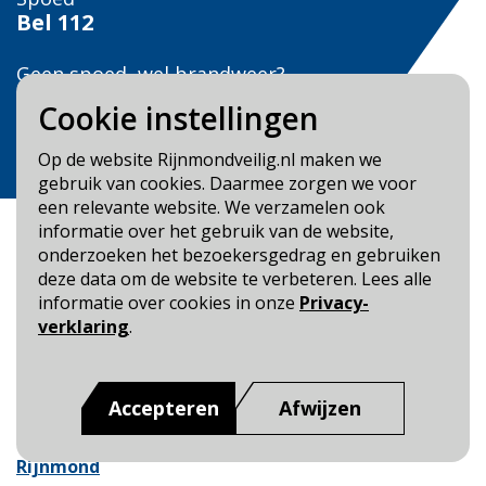
Bel
112
Geen spoed, wel brandweer?
Bel
0900 0904
Cookie instellingen
Veilig Leven?
Op de website Rijnmondveilig.nl maken we
Bel 0900-8387
gebruik van cookies. Daarmee zorgen we voor
een relevante website. We verzamelen ook
informatie over het gebruik van de website,
onderzoeken het bezoekersgedrag en gebruiken
deze data om de website te verbeteren. Lees alle
informatie over cookies in onze
Privacy-
Blijf op de hoogte
verklaring
.
Cookie- en Privacybeleid
Toegankelijkheid
Accepteren
Afwijzen
Dit is een website van
:
Veiligheidsregio Rotterdam-
Rijnmond