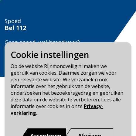
Spoed
Bel
112
Geen spoed, wel brandweer?
Bel
0900 0904
Cookie instellingen
Veilig Leven?
Op de website Rijnmondveilig.nl maken we
Bel 0900-8387
gebruik van cookies. Daarmee zorgen we voor
een relevante website. We verzamelen ook
informatie over het gebruik van de website,
onderzoeken het bezoekersgedrag en gebruiken
deze data om de website te verbeteren. Lees alle
informatie over cookies in onze
Privacy-
Blijf op de hoogte
verklaring
.
Cookie- en Privacybeleid
Toegankelijkheid
Accepteren
Afwijzen