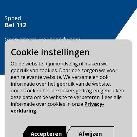
Spoed
Bel
112
Geen spoed, wel brandweer?
Bel
0900 0904
Cookie instellingen
Veilig Leven?
Op de website Rijnmondveilig.nl maken we
Bel 0900-8387
gebruik van cookies. Daarmee zorgen we voor
een relevante website. We verzamelen ook
informatie over het gebruik van de website,
onderzoeken het bezoekersgedrag en gebruiken
deze data om de website te verbeteren. Lees alle
informatie over cookies in onze
Privacy-
Blijf op de hoogte
verklaring
.
Cookie- en Privacybeleid
Toegankelijkheid
Accepteren
Afwijzen