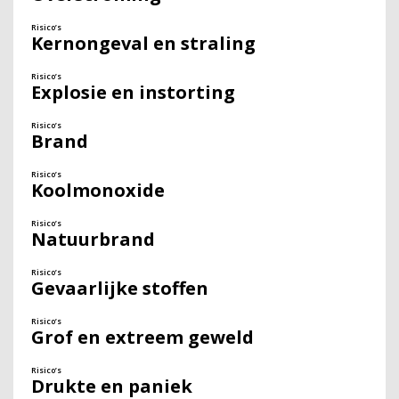
Risico’s
Kernongeval en straling
Risico’s
Explosie en instorting
Risico’s
Brand
Risico’s
Koolmonoxide
Risico’s
Natuurbrand
Risico’s
Gevaarlijke stoffen
Risico’s
Grof en extreem geweld
Risico’s
Drukte en paniek