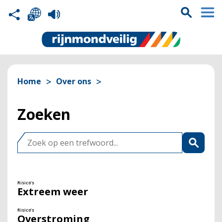
Home
Over ons
Zoeken
Risico’s
Extreem weer
Risico’s
Overstroming