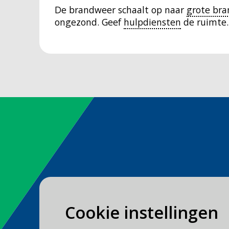
De brandweer schaalt op naar
grote bra
ongezond. Geef
hulpdiensten
de ruimte.
Spoed
Cookie instellingen
Bel
112