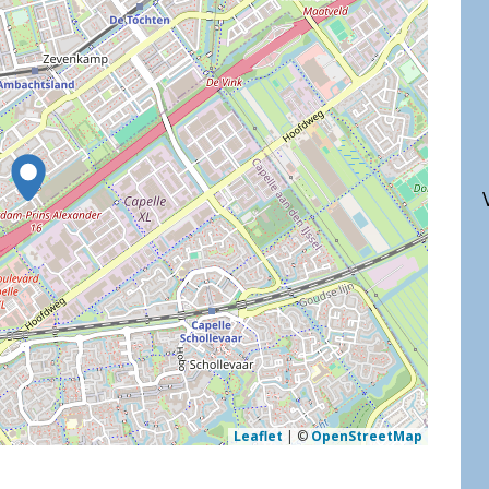
Leaflet
|
©
OpenStreetMap