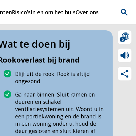
enten
Risico’s
In en om het huis
Over ons
n
Over Rijnmondveilig
Wat te doen bij
?
Nieuws
Rookoverlast bij brand
Veilig Leven
Blijf uit de rook. Rook is altijd
Contact
ongezond.
Ga naar binnen. Sluit ramen en
deuren en schakel
ventilatiesystemen uit. Woont u in
een portiekwoning en de brand is
in een woning onder u: houd de
deur gesloten en sluit kieren af