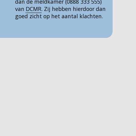
dan de meldkamer (0888 333 555)
van
DCMR
. Zij hebben hierdoor dan
goed zicht op het aantal klachten.