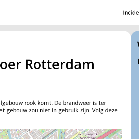
Incid
Overzicht incidente
Hulpdiensten nodig
oer Rotterdam
CIN-meldingen
melgebouw rook komt. De brandweer is ter
t gebouw zou niet in gebruik zijn. Volg deze