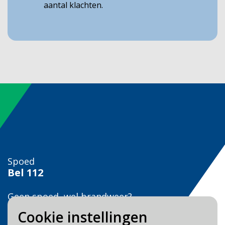
aantal klachten.
Spoed
Bel
112
Geen spoed, wel brandweer?
Bel
0900 0904
Cookie instellingen