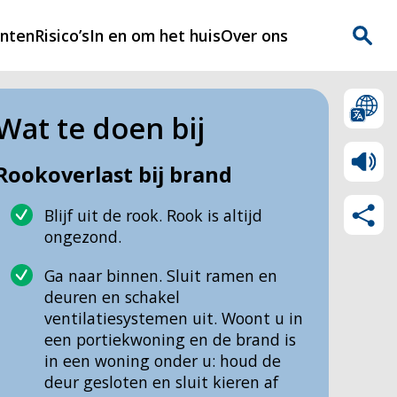
enten
Risico’s
In en om het huis
Over ons
n
Over Rijnmondveilig
Wat te doen bij
?
Nieuws
Rookoverlast bij brand
Veilig Leven
Blijf uit de rook. Rook is altijd
Contact
ongezond.
Ga naar binnen. Sluit ramen en
deuren en schakel
ventilatiesystemen uit. Woont u in
een portiekwoning en de brand is
in een woning onder u: houd de
deur gesloten en sluit kieren af