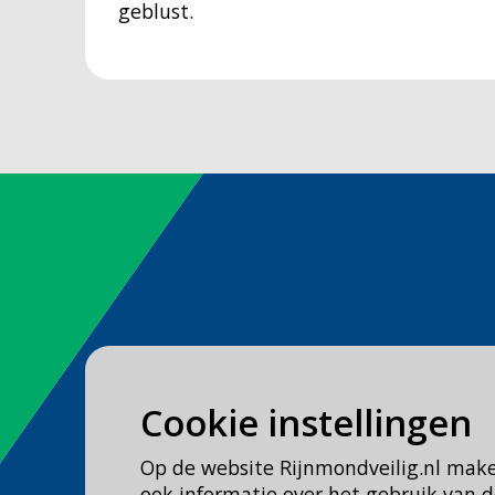
geblust.
Spoed
Cookie instellingen
Bel
112
Op de website Rijnmondveilig.nl mak
Geen spoed, wel brandweer?
ook informatie over het gebruik van