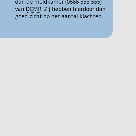
dan de meldkamer (0888 333 555)
van
DCMR
. Zij hebben hierdoor dan
goed zicht op het aantal klachten.