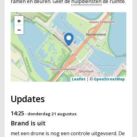
ramen en deuren. Geef de
hulpdiensten
de ruimte.
+
−
Leaflet
|
©
OpenStreetMap
Updates
14:25
-
donderdag 21 augustus
Brand is uit
met een drone is nog een controle uitgevoerd. De