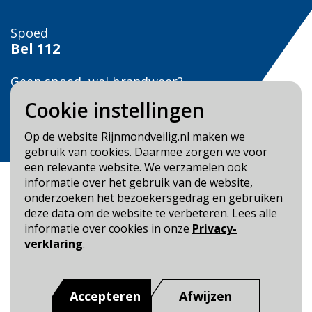
Spoed
Bel
112
Geen spoed, wel brandweer?
Bel
0900 0904
Cookie instellingen
Veilig Leven?
Op de website Rijnmondveilig.nl maken we
Bel 0900-8387
gebruik van cookies. Daarmee zorgen we voor
een relevante website. We verzamelen ook
informatie over het gebruik van de website,
onderzoeken het bezoekersgedrag en gebruiken
deze data om de website te verbeteren. Lees alle
informatie over cookies in onze
Privacy-
Blijf op de hoogte
verklaring
.
Cookie- en Privacybeleid
Toegankelijkheid
Accepteren
Afwijzen