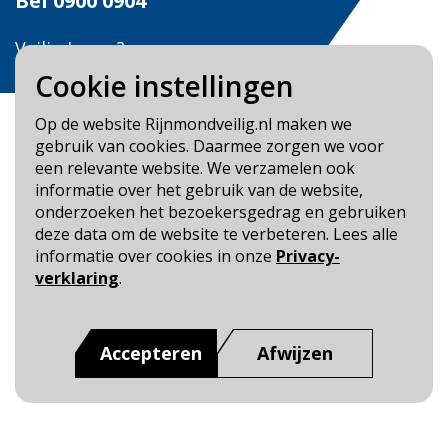
Bel
0900 0904
Veilig Leven?
Bel 0900-8387
Cookie instellingen
Op de website Rijnmondveilig.nl maken we
gebruik van cookies. Daarmee zorgen we voor
een relevante website. We verzamelen ook
informatie over het gebruik van de website,
Blijf op de hoogte
onderzoeken het bezoekersgedrag en gebruiken
deze data om de website te verbeteren. Lees alle
Cookie- en Privacybeleid
informatie over cookies in onze
Privacy-
Toegankelijkheid
verklaring
.
Dit is een website van
:
Veiligheidsregio Rotterdam-
Rijnmond
Accepteren
Afwijzen