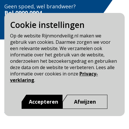
Geen spoed, wel brandweer?
Bel
0900 0904
Cookie instellingen
Veilig Leven?
Bel 0900-8387
Op de website Rijnmondveilig.nl maken we
gebruik van cookies. Daarmee zorgen we voor
een relevante website. We verzamelen ook
informatie over het gebruik van de website,
onderzoeken het bezoekersgedrag en gebruiken
deze data om de website te verbeteren. Lees alle
Blijf op de hoogte
informatie over cookies in onze
Privacy-
verklaring
.
Cookie- en Privacybeleid
Toegankelijkheid
Accepteren
Afwijzen
Dit is een website van
:
Veiligheidsregio Rotterdam-
Rijnmond