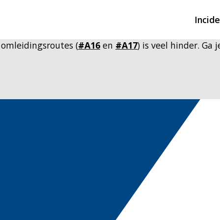
Incid
 omleidingsroutes (
#A16
en
#A17
) is veel hinder. Ga
Overzicht incidente
Hulpdiensten nodig
CIN-meldingen