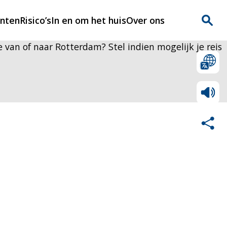
enten
Risico’s
In en om het huis
Over ons
 je van of naar Rotterdam? Stel indien mogelijk je reis
n
Over Rijnmondveilig
?
Nieuws
Veilig Leven
Contact