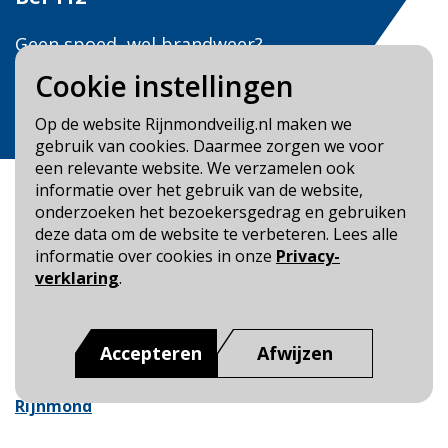
Geen spoed, wel brandweer?
Bel
0900 0904
Cookie instellingen
Veilig Leven?
Op de website Rijnmondveilig.nl maken we
Bel 0900-8387
gebruik van cookies. Daarmee zorgen we voor
een relevante website. We verzamelen ook
informatie over het gebruik van de website,
onderzoeken het bezoekersgedrag en gebruiken
deze data om de website te verbeteren. Lees alle
informatie over cookies in onze
Privacy-
Blijf op de hoogte
verklaring
.
Cookie- en Privacybeleid
Toegankelijkheid
Accepteren
Afwijzen
Dit is een website van
:
Veiligheidsregio Rotterdam-
Rijnmond