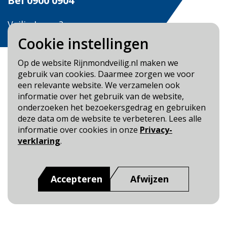
Bel
0900 0904
Veilig Leven?
Bel 0900-8387
Cookie instellingen
Op de website Rijnmondveilig.nl maken we
gebruik van cookies. Daarmee zorgen we voor
een relevante website. We verzamelen ook
informatie over het gebruik van de website,
Blijf op de hoogte
onderzoeken het bezoekersgedrag en gebruiken
deze data om de website te verbeteren. Lees alle
Cookie- en Privacybeleid
informatie over cookies in onze
Privacy-
Toegankelijkheid
verklaring
.
Dit is een website van
:
Veiligheidsregio Rotterdam-
Rijnmond
Accepteren
Afwijzen