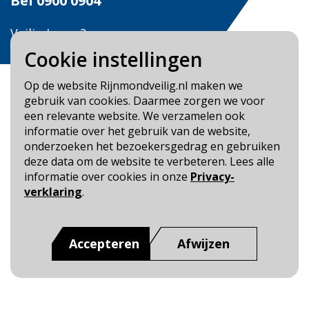
Bel
0900 0904
Veilig Leven?
Bel 0900-8387
Cookie instellingen
Op de website Rijnmondveilig.nl maken we
gebruik van cookies. Daarmee zorgen we voor
een relevante website. We verzamelen ook
informatie over het gebruik van de website,
Blijf op de hoogte
onderzoeken het bezoekersgedrag en gebruiken
deze data om de website te verbeteren. Lees alle
Cookie- en Privacybeleid
informatie over cookies in onze
Privacy-
Toegankelijkheid
verklaring
.
Dit is een website van
:
Veiligheidsregio Rotterdam-
Rijnmond
Accepteren
Afwijzen