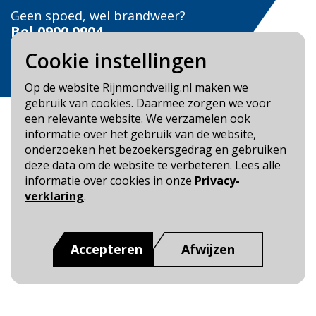
Geen spoed, wel brandweer?
Bel
0900 0904
Cookie instellingen
Veilig Leven?
Bel 0900-8387
Op de website Rijnmondveilig.nl maken we
gebruik van cookies. Daarmee zorgen we voor
een relevante website. We verzamelen ook
informatie over het gebruik van de website,
onderzoeken het bezoekersgedrag en gebruiken
deze data om de website te verbeteren. Lees alle
Blijf op de hoogte
informatie over cookies in onze
Privacy-
verklaring
.
Cookie- en Privacybeleid
Toegankelijkheid
Accepteren
Afwijzen
Dit is een website van
:
Veiligheidsregio Rotterdam-
Rijnmond