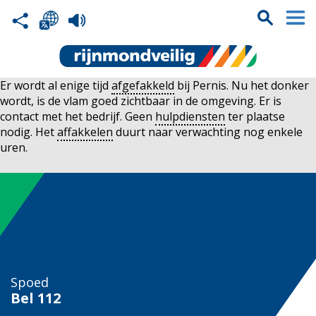
Er wordt al enige tijd
afgefakkeld
bij Pernis. Nu het donker
wordt, is de vlam goed zichtbaar in de omgeving. Er is
contact met het bedrijf. Geen
hulpdiensten
ter plaatse
nodig. Het
affakkelen
duurt naar verwachting nog enkele
uren.
Spoed
Bel
112