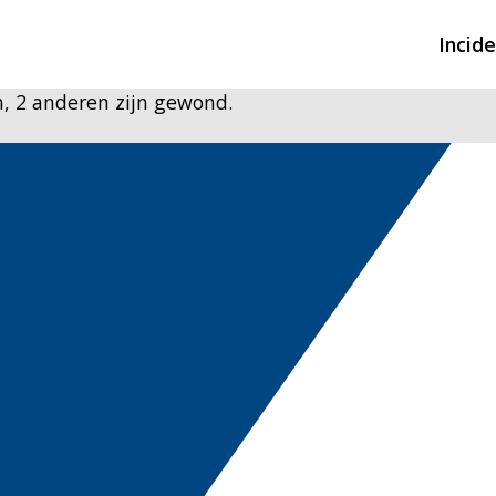
Incid
, 2 anderen zijn gewond.
Overzicht incidente
Hulpdiensten nodig
CIN-meldingen