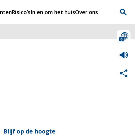
enten
Risico’s
In en om het huis
Over ons
n
Over Rijnmondveilig
?
Nieuws
Veilig Leven
Contact
Blijf op de hoogte