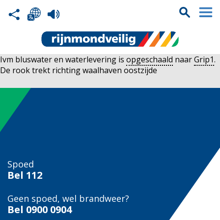
Ivm bluswater en waterlevering is
opgeschaald
naar
Grip1
.
De rook trekt richting waalhaven oostzijde
Spoed
Bel
112
Geen spoed, wel brandweer?
Bel
0900 0904