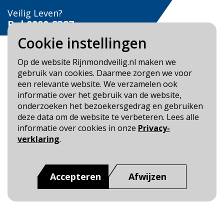
Veilig Leven?
Bel 0900-8387
Cookie instellingen
Op de website Rijnmondveilig.nl maken we
gebruik van cookies. Daarmee zorgen we voor
een relevante website. We verzamelen ook
Blijf op de hoogte
informatie over het gebruik van de website,
onderzoeken het bezoekersgedrag en gebruiken
Cookie- en Privacybeleid
deze data om de website te verbeteren. Lees alle
Toegankelijkheid
informatie over cookies in onze
Privacy-
verklaring
.
Dit is een website van
:
Veiligheidsregio Rotterdam-
Rijnmond
Accepteren
Afwijzen