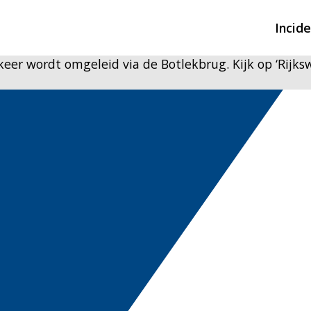
Incid
eer wordt omgeleid via de Botlekbrug. Kijk op ‘Rijksw
Overzicht incidente
Hulpdiensten nodig
CIN-meldingen