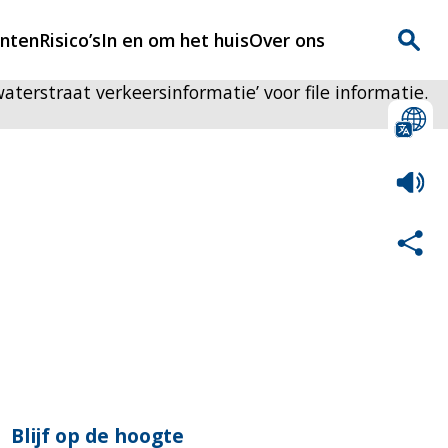
enten
Risico’s
In en om het huis
Over ons
aterstraat verkeersinformatie’ voor file informatie.
n
Over Rijnmondveilig
?
Nieuws
Veilig Leven
Contact
Blijf op de hoogte