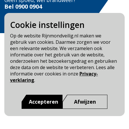
Geen spoed, wel brandweer?
Bel
0900 0904
Veilig Leven?
Cookie instellingen
Bel 0900-8387
Op de website Rijnmondveilig.nl maken we
gebruik van cookies. Daarmee zorgen we voor
een relevante website. We verzamelen ook
informatie over het gebruik van de website,
onderzoeken het bezoekersgedrag en gebruiken
Blijf op de hoogte
deze data om de website te verbeteren. Lees alle
informatie over cookies in onze
Privacy-
Cookie- en Privacybeleid
verklaring
.
Toegankelijkheid
Dit is een website van
:
Veiligheidsregio Rotterdam-
Accepteren
Afwijzen
Rijnmond