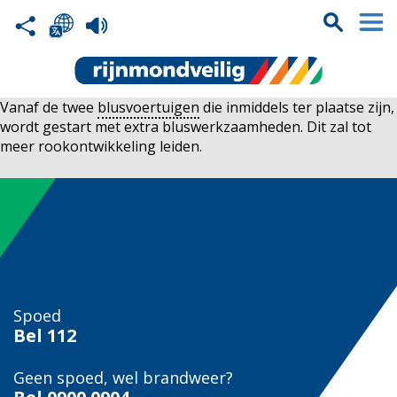
Vanaf de twee
blusvoertuigen
die inmiddels ter plaatse zijn,
wordt gestart met extra bluswerkzaamheden. Dit zal tot
meer rookontwikkeling leiden.
Spoed
Bel
112
Geen spoed, wel brandweer?