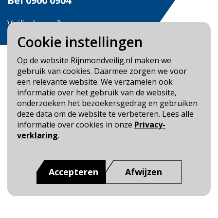
Bel
0900 0904
Veilig Leven?
Bel 0900-8387
Cookie instellingen
Op de website Rijnmondveilig.nl maken we
gebruik van cookies. Daarmee zorgen we voor
een relevante website. We verzamelen ook
informatie over het gebruik van de website,
Blijf op de hoogte
onderzoeken het bezoekersgedrag en gebruiken
deze data om de website te verbeteren. Lees alle
Cookie- en Privacybeleid
informatie over cookies in onze
Privacy-
Toegankelijkheid
verklaring
.
Dit is een website van
:
Veiligheidsregio Rotterdam-
Rijnmond
Accepteren
Afwijzen