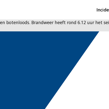
Incid
een botenloods. Brandweer heeft rond 6.12 uur het se
Overzicht incidente
Hulpdiensten nodig
CIN-meldingen