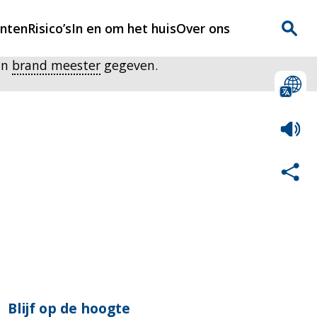
enten
Risico’s
In en om het huis
Over ons
in
brand meester
gegeven.
n
Over Rijnmondveilig
?
Nieuws
Veilig Leven
Contact
Blijf op de hoogte