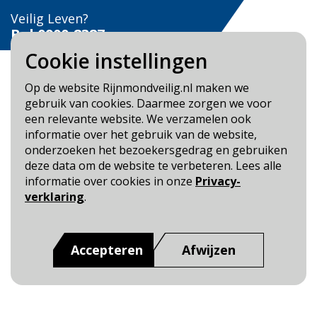
Veilig Leven?
Bel 0900-8387
Cookie instellingen
Op de website Rijnmondveilig.nl maken we
gebruik van cookies. Daarmee zorgen we voor
een relevante website. We verzamelen ook
Blijf op de hoogte
informatie over het gebruik van de website,
onderzoeken het bezoekersgedrag en gebruiken
Cookie- en Privacybeleid
deze data om de website te verbeteren. Lees alle
Toegankelijkheid
informatie over cookies in onze
Privacy-
verklaring
.
Dit is een website van
:
Veiligheidsregio Rotterdam-
Rijnmond
Accepteren
Afwijzen