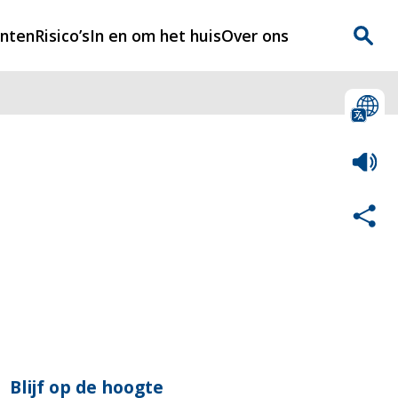
enten
Risico’s
In en om het huis
Over ons
n
Over Rijnmondveilig
?
Nieuws
Veilig Leven
Contact
Blijf op de hoogte