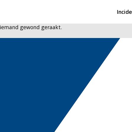
Incid
 niemand gewond geraakt.
Overzicht incidente
Hulpdiensten nodig
CIN-meldingen