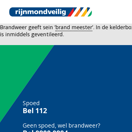
Brandweer geeft sein ‘
brand meester
’. In de kelder
is inmiddels geventileerd.
Spoed
Bel
112
Geen spoed, wel brandweer?