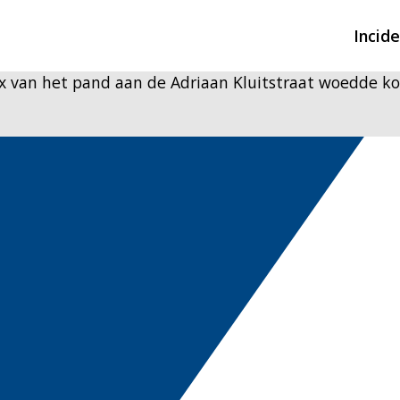
Incid
box van het pand aan de Adriaan Kluitstraat woedde ko
Overzicht incidente
Hulpdiensten nodig
CIN-meldingen