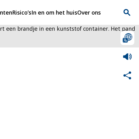
enten
Risico’s
In en om het huis
Over ons
rt een brandje in een kunststof container. Het pand
n
Over Rijnmondveilig
?
Nieuws
Veilig Leven
Contact