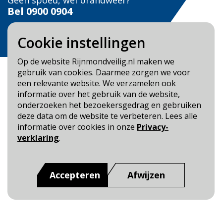
Geen spoed, wel brandweer?
Bel
0900 0904
Veilig Leven?
Cookie instellingen
Bel 0900-8387
Op de website Rijnmondveilig.nl maken we
gebruik van cookies. Daarmee zorgen we voor
een relevante website. We verzamelen ook
informatie over het gebruik van de website,
onderzoeken het bezoekersgedrag en gebruiken
Blijf op de hoogte
deze data om de website te verbeteren. Lees alle
informatie over cookies in onze
Privacy-
Cookie- en Privacybeleid
verklaring
.
Toegankelijkheid
Dit is een website van
:
Veiligheidsregio Rotterdam-
Accepteren
Afwijzen
Rijnmond