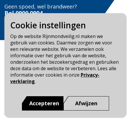
Geen spoed, wel brandweer?
Bel
0900 0904
Cookie instellingen
Veilig Leven?
Bel 0900-8387
Op de website Rijnmondveilig.nl maken we
gebruik van cookies. Daarmee zorgen we voor
een relevante website. We verzamelen ook
informatie over het gebruik van de website,
onderzoeken het bezoekersgedrag en gebruiken
deze data om de website te verbeteren. Lees alle
Blijf op de hoogte
informatie over cookies in onze
Privacy-
verklaring
.
Cookie- en Privacybeleid
Toegankelijkheid
Accepteren
Afwijzen
Dit is een website van
:
Veiligheidsregio Rotterdam-
Rijnmond