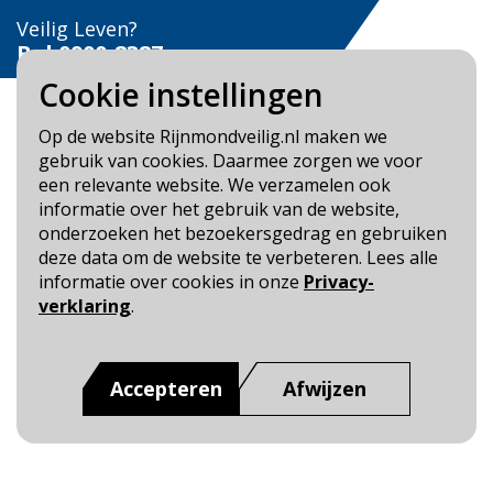
Veilig Leven?
Bel 0900-8387
Cookie instellingen
Op de website Rijnmondveilig.nl maken we
gebruik van cookies. Daarmee zorgen we voor
een relevante website. We verzamelen ook
Blijf op de hoogte
informatie over het gebruik van de website,
onderzoeken het bezoekersgedrag en gebruiken
Cookie- en Privacybeleid
deze data om de website te verbeteren. Lees alle
Toegankelijkheid
informatie over cookies in onze
Privacy-
verklaring
.
Dit is een website van
:
Veiligheidsregio Rotterdam-
Rijnmond
Accepteren
Afwijzen