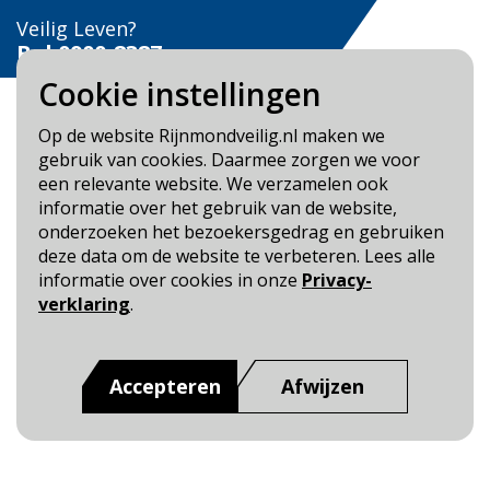
Veilig Leven?
Bel 0900-8387
Cookie instellingen
Op de website Rijnmondveilig.nl maken we
gebruik van cookies. Daarmee zorgen we voor
een relevante website. We verzamelen ook
Blijf op de hoogte
informatie over het gebruik van de website,
onderzoeken het bezoekersgedrag en gebruiken
Cookie- en Privacybeleid
deze data om de website te verbeteren. Lees alle
Toegankelijkheid
informatie over cookies in onze
Privacy-
verklaring
.
Dit is een website van
:
Veiligheidsregio Rotterdam-
Rijnmond
Accepteren
Afwijzen