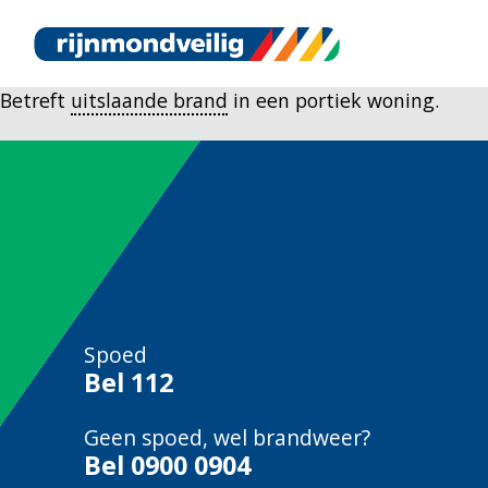
Betreft
uitslaande brand
in een portiek woning.
Spoed
Bel
112
Geen spoed, wel brandweer?
Bel
0900 0904