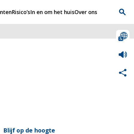
enten
Risico’s
In en om het huis
Over ons
n
Over Rijnmondveilig
?
Nieuws
Veilig Leven
Contact
Blijf op de hoogte