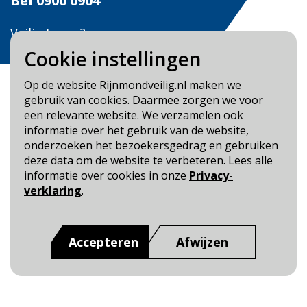
Bel
0900 0904
Veilig Leven?
Bel 0900-8387
Cookie instellingen
Op de website Rijnmondveilig.nl maken we
gebruik van cookies. Daarmee zorgen we voor
een relevante website. We verzamelen ook
informatie over het gebruik van de website,
Blijf op de hoogte
onderzoeken het bezoekersgedrag en gebruiken
deze data om de website te verbeteren. Lees alle
Cookie- en Privacybeleid
informatie over cookies in onze
Privacy-
Toegankelijkheid
verklaring
.
Dit is een website van
:
Veiligheidsregio Rotterdam-
Rijnmond
Accepteren
Afwijzen