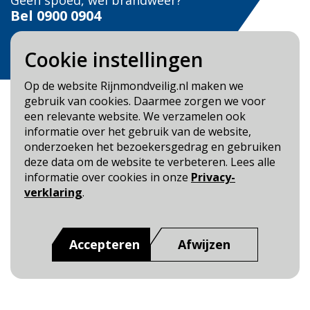
Geen spoed, wel brandweer?
Bel
0900 0904
Veilig Leven?
Cookie instellingen
Bel 0900-8387
Op de website Rijnmondveilig.nl maken we
gebruik van cookies. Daarmee zorgen we voor
een relevante website. We verzamelen ook
informatie over het gebruik van de website,
onderzoeken het bezoekersgedrag en gebruiken
Blijf op de hoogte
deze data om de website te verbeteren. Lees alle
informatie over cookies in onze
Privacy-
Cookie- en Privacybeleid
verklaring
.
Toegankelijkheid
Dit is een website van
:
Veiligheidsregio Rotterdam-
Accepteren
Afwijzen
Rijnmond